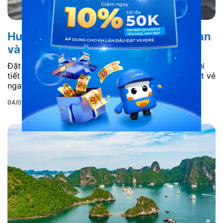
Hướng dẫn đặt vé xe đi Đà Lạt an toàn
và thuận tiện nhất
Đặt vé xe đi Đà Lạt từ Sài Gòn - Xem hướng dẫn chi
tiết cách đặt vé xe đi Đà Lạt khứ hồi tại Vexere. Đặt vé
ngay hôm nay để có giá tốt!
04/03/2024