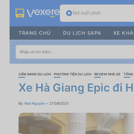
Nơi xuất phát
TRANG CHỦ
DU LỊCH SAPA
XE KH
CẨM NANG DU LỊCH
PHƯƠNG TIỆN DU LỊCH
REVIEW NHÀ XE
TỔNG 
Xe Hà Giang Epic đi H
By
Mai Nguyễn
27/08/2021