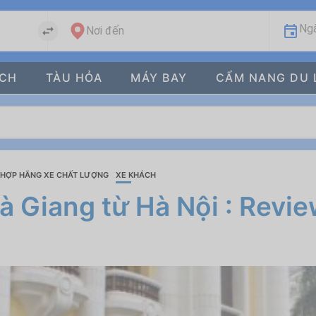
Ngà
Nơi đến
ÁCH
TÀU HỎA
MÁY BAY
CẨM NANG DU 
HỢP HÃNG XE CHẤT LƯỢNG
XE KHÁCH
à Giang từ Hà Nội : Revie