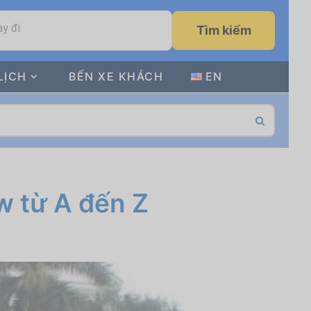
y đi
Tìm kiếm
LỊCH
BẾN XE KHÁCH
EN
w từ A đến Z