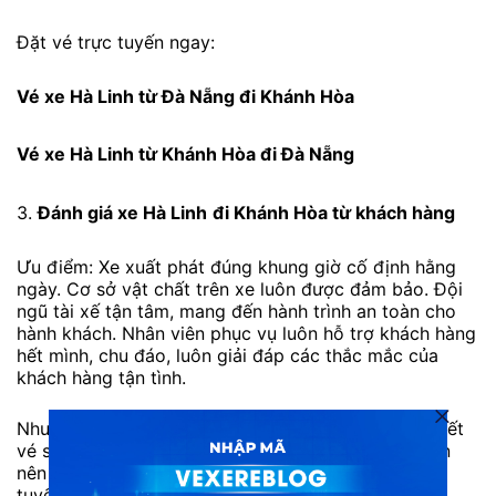
Đặt vé trực tuyến ngay:
Vé xe Hà Linh từ Đà Nẵng đi Khánh Hòa
Vé xe Hà Linh từ Khánh Hòa đi Đà Nẵng
3.
Đánh giá xe Hà Linh
đi Khánh Hòa từ khách hàng
Ưu điểm: Xe xuất phát đúng khung giờ cố định hằng
ngày. Cơ sở vật chất trên xe luôn được đảm bảo. Đội
ngũ tài xế tận tâm, mang đến hành trình an toàn cho
hành khách. Nhân viên phục vụ luôn hỗ trợ khách hàng
hết mình, chu đáo, luôn giải đáp các thắc mắc của
khách hàng tận tình.
Nhược điểm: Số lượng khách đi đông nên thường hết
vé sớm vào các ngày cuối tuần hoặc cao điểm. Bạn
nên liên hệ tổng đài 1900888684 hoặc đặt vé trực
tuyến trước để tránh hết vé.