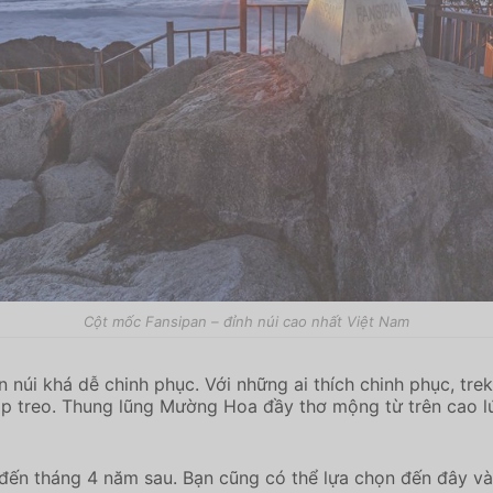
Cột mốc Fansipan – đỉnh núi cao nhất Việt Nam
n núi khá dễ chinh phục. Với những ai thích chinh phục, tr
cáp treo. Thung lũng Mường Hoa đầy thơ mộng từ trên cao l
ến tháng 4 năm sau. Bạn cũng có thể lựa chọn đến đây vào t