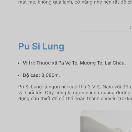
mát mẻ, không quá lạnh, có nắng nhẹ nên rất dễ ch
T
Pu Si Lung
Vị trí:
Thuộc xã Pa Vệ Tẻ, Mường Tẻ, Lai Châu.
Độ cao:
3,080m.
Pu Si Lung là ngọn núi cao thứ 2 Việt Nam với độ
và suối lớn. Đây cũng là ngọn núi có quãng đường t
dụng cần thiết để có thể hoàn thành chuyến trekki