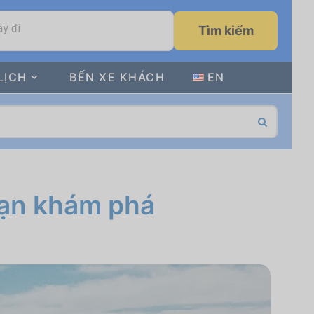
y đi
Tìm kiếm
LỊCH
BẾN XE KHÁCH
EN
bạn khám phá