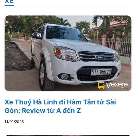
XE
Xe Thuỷ Hà Linh đi Hàm Tân từ Sài
Gòn: Review từ A đến Z
11/01/2023