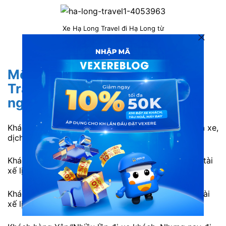
Xe Hạ Long Travel đi Hạ Long từ
Hà Nội
Một số
đánh giá xe Hạ Long
Travel
từ khách hàng đã trải
nghiệm dịch vụ:
Khách hàng V.Hiền: “Luôn lựa chọn và tin tưởng nhà xe,
dịch vụ và điều hành rất ok”
Khách hàng H.Nguyên: “Chất lượng dịch vụ rất tốt, tài
xế lịch sự, thời gian di chuyển 2 tiếng, trả tận nhà.”
Khách hàng V.Phương: “chất lượng dịch vụ rất tốt, tài
xế lịch sự, thời gian di chuyển 2 tiếng, trả tận nhà.“