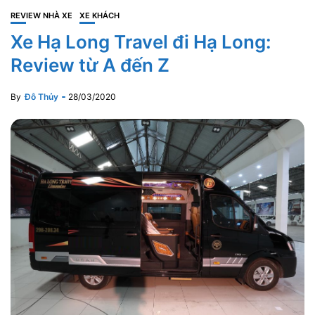
REVIEW NHÀ XE
XE KHÁCH
Xe Hạ Long Travel đi Hạ Long:
Review từ A đến Z
By
Đỗ Thủy
28/03/2020