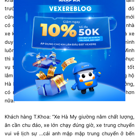
trước, qua lời giới thiệu của một người bạn. Lúc đó
cũng không có dịp gì để lên SG, mãi đến lên ĐH mới
có dịp đi xe, tới giờ cũng 2 năm rồi. Tuy có nhiều nhà
xe khác nhau nhưng do thói quen chỉ thích đi 1 nhà xe
duy nhất cũng như lời hứa với người bạn đó mà mình
luôn chọn Hà My cho chuyến hành trình của mình. Mình
thì không khó tính nên chất lượng cũng như cách phục
vụ theo mình thì ok rồi. Tuy có một vài lúc chưa tốt
lắm nhưng vẫn có thể thông cảm được. Sẽ luôn ủng hộ
Hà My. Chúc các bạn thành công trên mọi nẻo đưởng,
có những chuyến đi an toàn và ngày thành công hơn
nữa!”
Khách hàng T.Khoa: “Xe Hà My giường nằm chất lượng,
ân cần chu đáo, xe lớn chạy đúng giờ, xe trung chuyển
vui vẻ lịch sự …cái anh mập mập trung chuyển ở bến