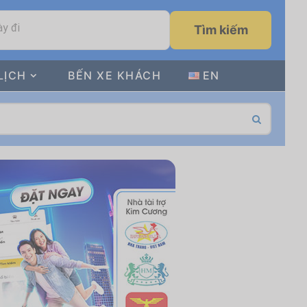
y đi
Tìm kiếm
LỊCH
BẾN XE KHÁCH
EN