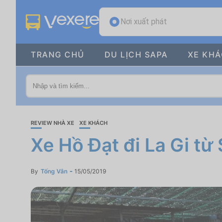
Nơi xuất phát
TRANG CHỦ
DU LỊCH SAPA
XE KH
REVIEW NHÀ XE
XE KHÁCH
Xe Hồ Đạt đi La Gi từ
By
Tống Vân
15/05/2019