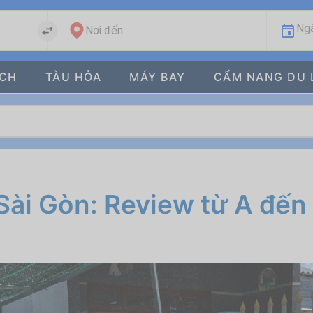
Ngà
Nơi đến
ÁCH
TÀU HỎA
MÁY BAY
CẨM NANG DU 
 Sài Gòn: Review từ A đến