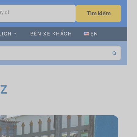
y đi
Tìm kiếm
LỊCH
BẾN XE KHÁCH
EN
 Z