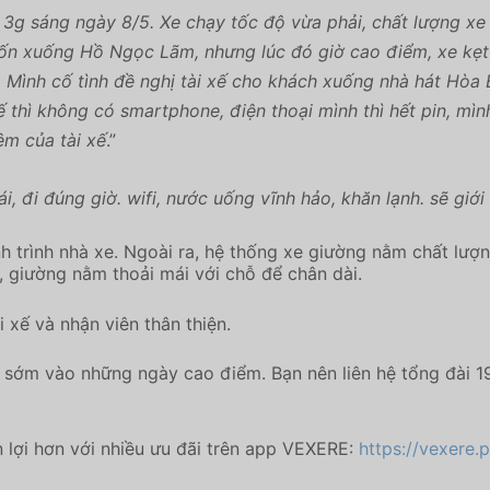
3g sáng ngày 8/5. Xe chạy tốc độ vừa phải, chất lượng xe tố
muốn xuống Hồ Ngọc Lãm, nhưng lúc đó giờ cao điểm, xe kẹt
 Mình cố tình đề nghị tài xế cho khách xuống nhà hát Hòa 
 thì không có smartphone, điện thoại mình thì hết pin, mìn
ệm của tài xế
.”
 ái, đi đúng giờ. wifi, nước uống vĩnh hảo, khăn lạnh. sẽ giớ
h trình nhà xe. Ngoài ra, hệ thống xe giường nằm chất lượn
, giường nằm thoải mái với chỗ để chân dài.
i xế và nhận viên thân thiện.
 sớm vào những ngày cao điểm. Bạn nên liên hệ tổng đài 1
n lợi hơn với nhiều ưu đãi trên app VEXERE:
https://vexere.