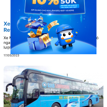
Xe Minh Quốc Kon Tum đi Đà Nẵng:
Review từ A đến Z
Xe Minh Quốc đi Kon Tum từ Đà Nẵng - Chỉ 250K có
ngay vé xe giường nằm Đà Nẵng - Kon Tum chất
lượng. Đặt vé ngay hôm nay để có giá tốt nhất!
17/05/2023