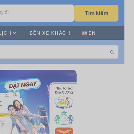
y đi
Tìm kiếm
LỊCH
BẾN XE KHÁCH
EN