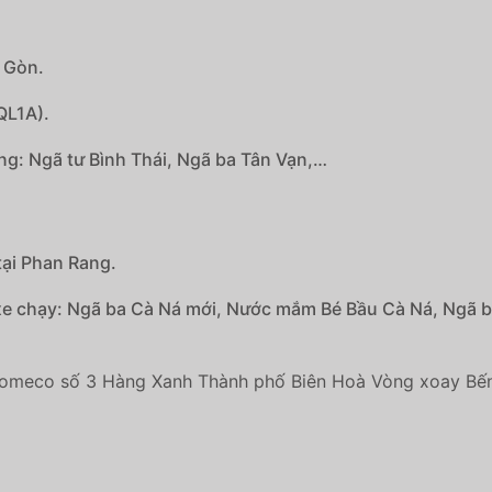
i Gòn.
QL1A).
ng: Ngã tư Bình Thái, Ngã ba Tân Vạn,…
tại Phan Rang.
xe chạy: Ngã ba Cà Ná mới, Nước mắm Bé Bầu Cà Ná, Ngã 
omeco số 3 Hàng Xanh Thành phố Biên Hoà Vòng xoay Bến