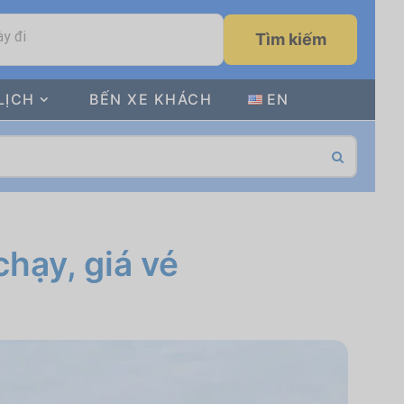
y đi
Tìm kiếm
LỊCH
BẾN XE KHÁCH
EN
hạy, giá vé