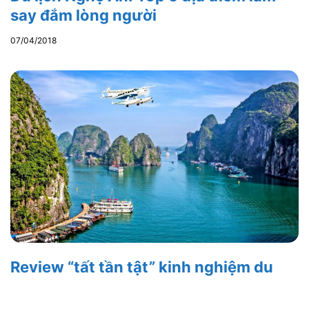
say đắm lòng người
07/04/2018
Review “tất tần tật” kinh nghiệm du
lịch Hạ Long từ A đến Z