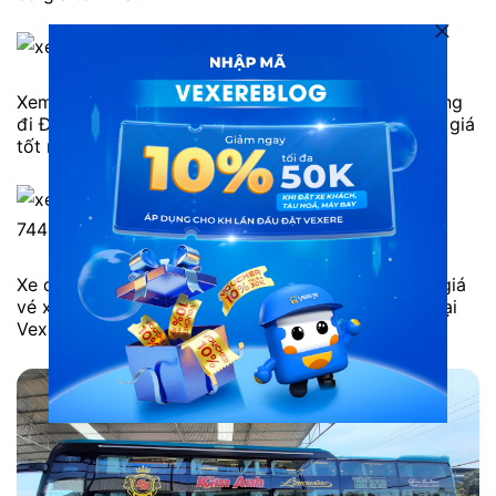
Xem chi tiết lịch trình, giá vé xe limousine Thảo Hồng
đi Đà Lạt từ Vũng Tàu. Đặt vé ngay hôm nay để có giá
tốt nhất!
Xe đi Tây Ninh từ Sài Gòn – Xem chi tiết lịch chạy, giá
vé xe khách Sài Gòn đi Tây Ninh và đặt chỗ ngay tại
Vexere để có giá tốt nhất!