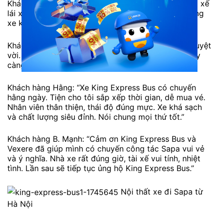
Khách hàng Lương: “Xe khởi hành giờ chính xác. Tài xế
lái xe chuyên nghiệp nhân viên tư vấn ok. Chất lượng
xe khá tốt, đi êm ái không say xe gì cả.”
Khách hàng Cúc: “Thái độ phục vụ của nhà xe rất tuyệt
vời. Chất lượng của xe rất tốt. Mong nhà xe sẽ ngày
càng thành công hơn.”
Khách hàng Hằng: “Xe King Express Bus có chuyến
hằng ngày. Tiện cho tôi sắp xếp thời gian, dễ mua vé.
Nhân viên thân thiện, thái độ đúng mực. Xe khá sạch
và chất lượng siêu đỉnh. Nói chung mọi thứ tốt.”
Khách hàng B. Mạnh: “Cảm ơn King Express Bus và
Vexere đã giúp mình có chuyến công tác Sapa vui vẻ
và ý nghĩa. Nhà xe rất đúng giờ, tài xế vui tính, nhiệt
tình. Lần sau sẽ tiếp tục ủng hộ King Express Bus.”
Nội thất xe đi Sapa từ
Hà Nội