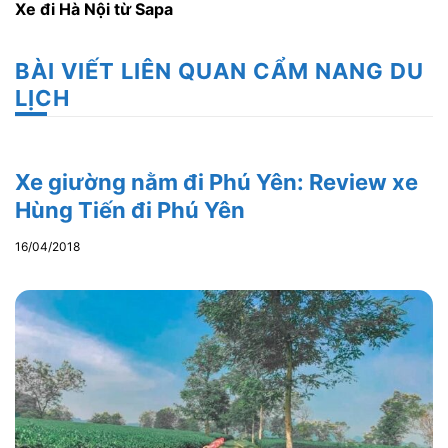
Xe đi Hà Nội từ Sapa
BÀI VIẾT LIÊN QUAN CẨM NANG DU
LỊCH
Xe giường nằm đi Phú Yên: Review xe
Hùng Tiến đi Phú Yên
16/04/2018