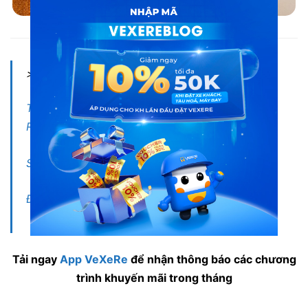
Nội thất xe đi Phan Rang từ Sài Gòn
>Xem thêm:
Tổng hợp xe limousine giường phòng đi Phan
Rang
Sài Gòn đi Phan Rang bao nhiêu tiếng?
Đi Phan Rang mùa nào đẹp?
Tải ngay
App VeXeRe
để nhận thông báo các chương
trình khuyến mãi trong tháng