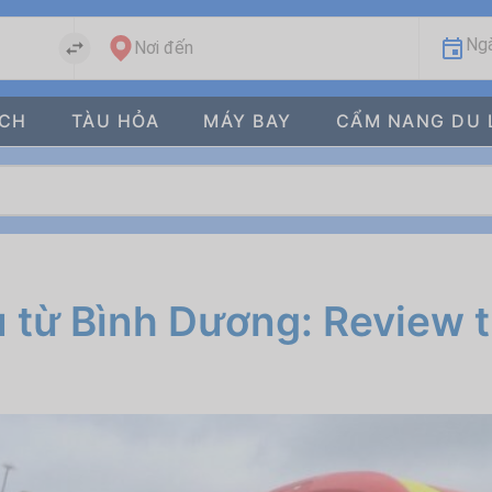
Ngà
Nơi đến
ÁCH
TÀU HỎA
MÁY BAY
CẨM NANG DU 
 từ Bình Dương: Review t