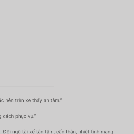
c nên trên xe thấy an tâm.”
g cách phục vụ.”
n.
Đội ngũ tài xế tận tâm, cẩn thận, nhiệt tình mang