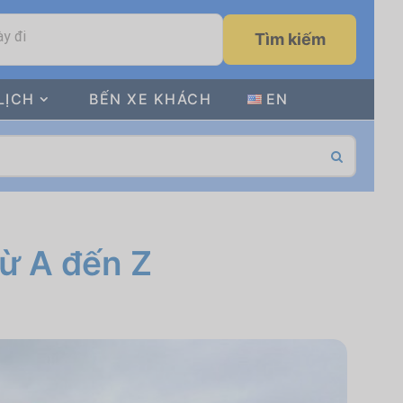
y đi
Tìm kiếm
LỊCH
BẾN XE KHÁCH
EN
ừ A đến Z