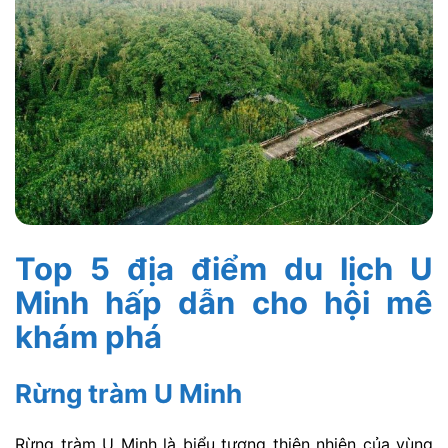
Top 5 địa điểm du lịch U
Minh hấp dẫn cho hội mê
khám phá
Rừng tràm U Minh
Rừng tràm U Minh là biểu tượng thiên nhiên của vùng