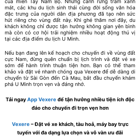
của miền Tây Nam Bộ. Những cánh rừng tràm xanh
mát, các khu du lịch sinh thái cùng đời sống văn hóa
đặc trưng của người dân địa phương đã tạo nên sức
hút riêng cho vùng đất này. Khi ghé thăm nơi đây, du
khách không chỉ được tận hưởng không gian yên bình
mà còn có cơ hội trải nghiệm nhiều hoạt động thú vị
tại các địa điểm du lịch U Minh.
Nếu bạn đang lên kế hoạch cho chuyến đi về vùng đất
cực Nam, đừng quên chuẩn bị lịch trình và đặt vé xe
sớm để hành trình thuận tiện hơn. Bạn có thể tham
khảo và đặt vé nhanh chóng qua Vexere để dễ dàng di
chuyển từ Sài Gòn đến Cà Mau, bắt đầu chuyến khám
phá U Minh trọn vẹn và đáng nhớ.
Tải ngay
App Vexere
để tận hưởng nhiều tiện ích độc
đáo cho chuyến đi trọn vẹn hơn
Vexere
– Đặt vé xe khách, tàu hoả, máy bay trực
tuyến với đa dạng lựa chọn và vô vàn ưu đãi