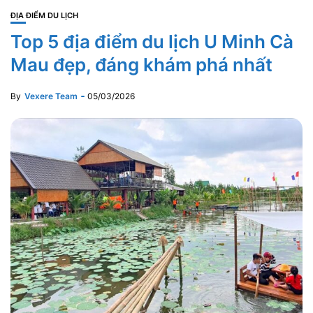
ĐỊA ĐIỂM DU LỊCH
Top 5 địa điểm du lịch U Minh Cà
Mau đẹp, đáng khám phá nhất
By
Vexere Team
05/03/2026