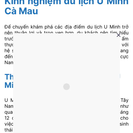
Kinh nghiệm du lịch U Minh
Cà Mau
Để chuyến khám phá các địa điểm du lịch U Minh trở
nên thuận lợi và trọn vẹn hơn, du khách nên tìm hiểu
trước một số kinh nghiệm về thời điểm tham quan, ẩm
thực và cách di chuyển. U Minh (Cà Mau) nổi tiếng với
hệ sinh thái rừng tràm và thiên nhiên hoang sơ, mang
đến nhiều trải nghiệm đặc trưng của vùng đất cực
Nam.
Thời điểm lý tưởng để du lịch U
Minh
U Minh Cà Mau có khí hậu đặc trưng của miền Tây
Nam Bộ nên du khách có thể tham quan gần như
quanh năm. Thời gian thích hợp nhất thường từ tháng
12 đến tháng 4 khi thời tiết khô ráo, thuận tiện cho
việc khám phá rừng tràm và tham quan các khu sinh
thái.