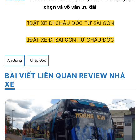
chọn và vô vàn ưu đãi
ĐẶT XE ĐI CHÂU ĐỐC TỪ SÀI GÒN
ĐẶT XE ĐI SÀI GÒN TỪ CHÂU ĐỐC
An Giang
Châu Đốc
BÀI VIẾT LIÊN QUAN REVIEW NHÀ
XE