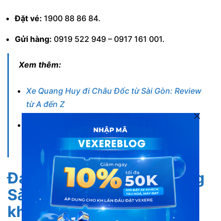
Đặt vé:
1900 88 86 84.
Gửi hàng:
0919 522 949 – 0917 161 001.
Xem thêm:
Xe Quang Huy đi Châu Đốc từ Sài Gòn: Review
từ A đến Z
Xe đi Châu Đốc từ Sài Gòn: Review TOP các
hãng xe tốt nhất hiện nay
Đánh giá nhà xe Liên Hưng
Sài Gòn đến Châu Đốc từ
khách hàng