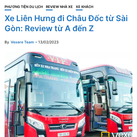
PHƯƠNG TIỆN DU LỊCH
REVIEW NHÀ XE
XE KHÁCH
Xe Liên Hưng đi Châu Đốc từ Sài
Gòn: Review từ A đến Z
By
Vexere Team
13/02/2023