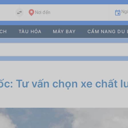
Ngà
Nơi đến
ÁCH
TÀU HỎA
MÁY BAY
CẨM NANG DU 
c: Tư vấn chọn xe chất l