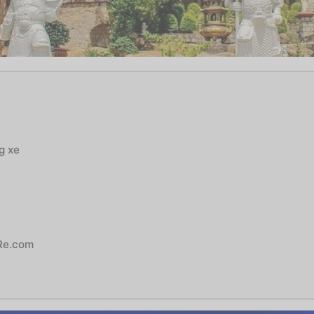
ng xe
eRe.com