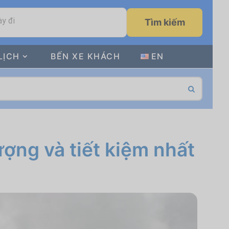
y đi
Tìm kiếm
LỊCH
BẾN XE KHÁCH
EN
ượng và tiết kiệm nhất