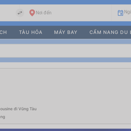
Ngà
Nơi đến
ÁCH
TÀU HỎA
MÁY BAY
CẨM NANG DU 
mousine đi Vũng Tàu
àng