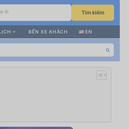
y đi
Tìm kiếm
LỊCH
BẾN XE KHÁCH
EN