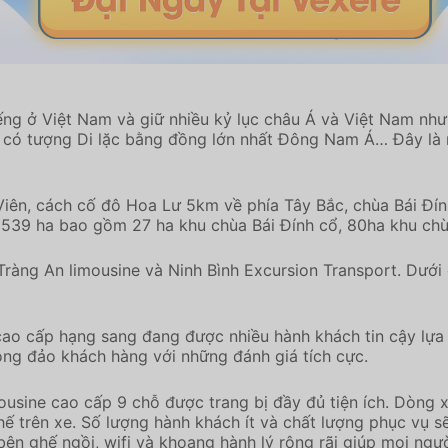
 tiếng ở Việt Nam và giữ nhiều kỷ lục châu Á và Việt Nam n
, có tượng Di lặc bằng đồng lớn nhất Đông Nam Á… Đây là n
a Viên, cách cố đô Hoa Lư 5km về phía Tây Bắc, chùa Bái Đí
 539 ha bao gồm 27 ha khu chùa Bái Đính cổ, 80ha khu chù
 Tràng An limousine và Ninh Bình Excursion Transport. Dưới
cao cấp hạng sang đang được nhiều hành khách tin cậy lựa
ông đảo khách hàng với những đánh giá tích cực.
ousine cao cấp 9 chỗ được trang bị đầy đủ tiện ích. Dòng 
hế trên xe. Số lượng hành khách ít và chất lượng phục vụ sẽ
ên ghế ngồi, wifi và khoang hành lý rộng rãi giúp mọi ngườ