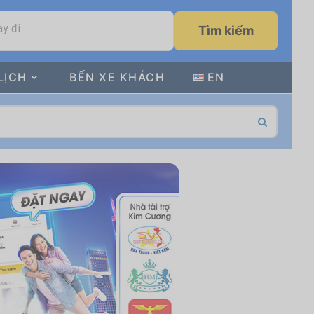
y đi
Tìm kiếm
LỊCH
BẾN XE KHÁCH
EN