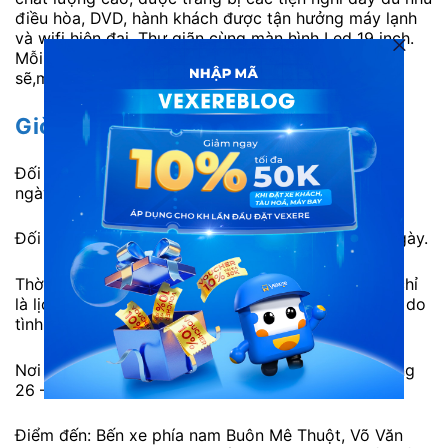
điều hòa, DVD, hành khách được tận hưởng máy lạnh
và wifi hiện đại. Thư giãn cùng màn hình Led 19 inch.
Mỗi giường còn có đệm êm ái và chăn đắp sạch
sẽ,mang lại cảm giác như ở nhà.
Giờ xuất phát:
Đối với xe giường nằm cao cấp 40 chỗ: 17h15 hằng
ngày.
Đối với xe limousine cao cấp 11 chỗ: 18h00 hằng ngày.
Thời gian di chuyển: Khoảng 9 giờ. Tuy nhiên, đây chỉ
là lịch trình tham khảo. Thời gian có thể chênh lệch do
tình hình giao thông.
Nơi đi: Bến Xe Miền Đông: 292 Đinh Bộ Lĩnh, Phường
26 – Bình Thạnh – Hồ Chí Minh
Điểm đến: Bến xe phía nam Buôn Mê Thuột, Võ Văn