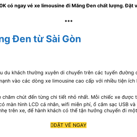
0K có ngay vé xe limousine đi Măng Đen chất lượng. Đặt v
***
ng Đen từ Sài Gòn
ều du khách thường xuyên di chuyển trên các tuyến đường d
ạnh vào các dòng xe limousine cao cấp với nhiều tiện ích h
chăm chút đến từng chi tiết nhỏ nhất. Mỗi chiếc xe được 
có màn hình LCD cá nhân, wifi miễn phí, ổ cắm sạc USB và 
nhẹ trên xe, để hành khách có thể tận hưởng chuyến đi một
ĐẶT VÉ NGAY