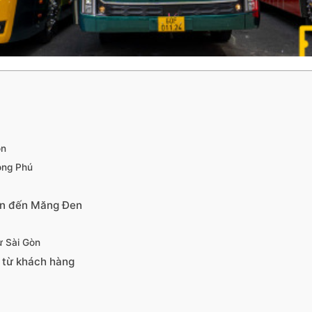
òn
ong Phú
Gòn đến Măng Đen
ừ Sài Gòn
 từ khách hàng