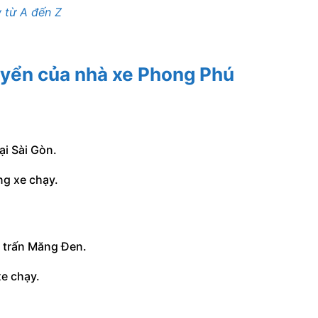
 từ A đến Z
uyển của nhà xe Phong Phú
ại Sài Gòn.
ng xe chạy.
ị trấn Măng Đen.
e chạy.