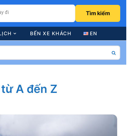
y đi
Tìm kiếm
LỊCH
BẾN XE KHÁCH
EN
từ A đến Z