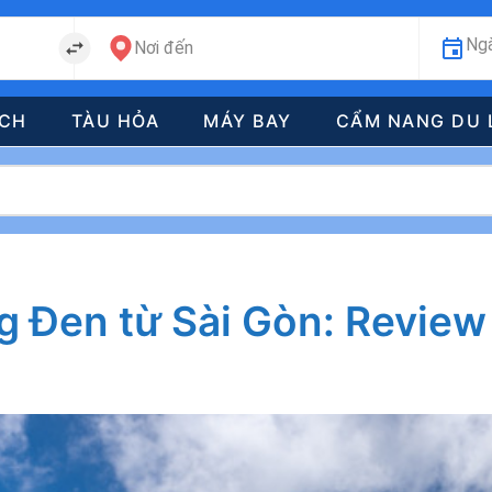
Ngà
Nơi đến
ÁCH
TÀU HỎA
MÁY BAY
CẨM NANG DU 
 Đen từ Sài Gòn: Review 