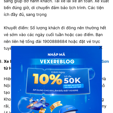
sàng giúp đỡ hành khách. Tài xế lái xe an toàn. Xe xuất
bến đúng giờ, di chuyển đảm bảo lịch trình. Các tiện
ích đầy đủ, sang trọng
Khuyết điểm:
Số lượng khách đi đông nên thường hết
vé sớm vào các ngày cuối tuần hoặc cao điểm. Bạn
nên liên hệ tổng đài 1900888684 hoặc đặt vé trực
tuyến trước để tránh hết vé.
Xe limousine đi Lạng Sơn:
Xe Ninh Quỳnh đi Lạng Sơn
từ Hà Nội
Hiện xe Ninh Quỳnh đang chủ yếu chạy trên tuyến Hà
Nội – Lạng Sơn và ngược lại. Toàn bộ xe được ốp gỗ
tạo cảm giác ấm áp và sang trọng cho hành khác.
Khoang xe 9 ghế da được thiết kế với chỗ ngồi rộng
rãi, và trang thiết bị hiện đại: hệ thống âm thanh Sony
(4 loa), wifi, đèn đọc sách từng ghế riêng biệt từng