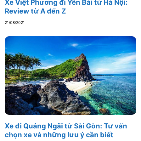
Xe Việt Phương đi Yên Bái từ Hà Nội:
Review từ A đến Z
21/08/2021
Xe đi Quảng Ngãi từ Sài Gòn: Tư vấn
chọn xe và những lưu ý cần biết