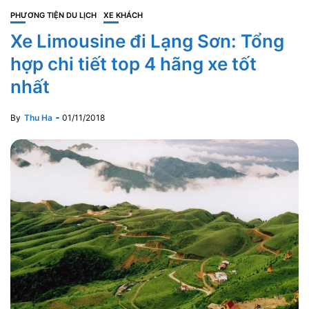
PHƯƠNG TIỆN DU LỊCH
XE KHÁCH
Xe Limousine đi Lạng Sơn: Tổng
hợp chi tiết top 4 hãng xe tốt
nhất
By
Thu Ha
01/11/2018