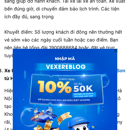
sàng giúp đỡ hành khách. Tài xế lái xe an toàn. Xe xuất
bến đúng giờ, di chuyển đảm bảo lịch trình. Các tiện
ích đầy đủ, sang trọng
Khuyết điểm:
Số lượng khách đi đông nên thường hết
vé sớm vào các ngày cuối tuần hoặc cao điểm. Bạn
nên liên hệ tổng đài 1900888684 hoặc đặt vé trực
tuyến trước để tránh hết vé.
Xe limousine đi Lạng Sơn:
Xe Ninh Quỳnh đi Lạng Sơn
từ Hà Nội
Hiện xe Ninh Quỳnh đang chủ yếu chạy trên tuyến Hà
Nội – Lạng Sơn và ngược lại. Toàn bộ xe được ốp gỗ
tạo cảm giác ấm áp và sang trọng cho hành khác.
Khoang xe 9 ghế da được thiết kế với chỗ ngồi rộng
rãi, và trang thiết bị hiện đại: hệ thống âm thanh Sony
(4 loa), wifi, đèn đọc sách từng ghế riêng biệt từng