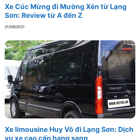
Xe Cúc Mừng đi Mường Xén từ Lạng
Sơn: Review từ A đến Z
21/08/2021
Xe limousine Huy Võ đi Lạng Sơn: Dịch
vụ xe cao cấp hạng sang