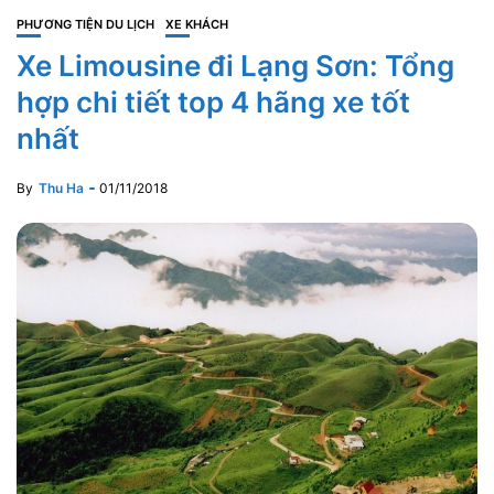
PHƯƠNG TIỆN DU LỊCH
XE KHÁCH
Xe Limousine đi Lạng Sơn: Tổng
hợp chi tiết top 4 hãng xe tốt
nhất
By
Thu Ha
01/11/2018