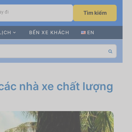
y đi
Tìm kiếm
LỊCH
BẾN XE KHÁCH
EN
các nhà xe chất lượng