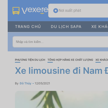
Nơi xuất phát
TRANG CHỦ
DU LỊCH SAPA
XE KH
PHƯƠNG TIỆN DU LỊCH
TỔNG HỢP HÃNG XE CHẤT LƯỢNG
XE KHÁC
Xe limousine đi Nam 
By
Đỗ Thủy
12/05/2021