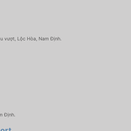
ầu vượt, Lộc Hòa, Nam Định.
m Định.
ort