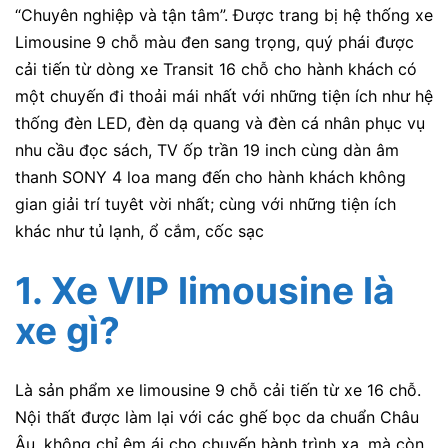
“Chuyê​n nghiệp và​ tậ​n tâ​m”. Được trang bị hệ thống xe
Limousine 9 chỗ màu đen sang trọng, quý phái được
cải tiến từ dòng xe Transit 16 chỗ cho hành khách có
một chuyến đi thoải mái nhất với những tiện ích như hệ
thống đèn LED, đèn dạ quang và đèn cá nhân phục vụ
nhu cầu đọc sách, TV ốp trần 19 inch cùng dàn âm
thanh SONY 4 loa mang đến cho hành khách không
gian giải trí tuyêt vời nhất; cùng với những tiện ích
khác như tủ lạnh, ổ cắm, cốc sạc
1.
Xe VIP limousine
là
xe gì?
Là sản phẩm xe limousine 9 chỗ cải tiến từ xe 16 chỗ.
Nội thất được làm lại với các ghế bọc da chuẩn Châu
Âu, không chỉ êm ái cho chuyến hành trình xa, mà còn