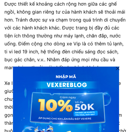
Được thiết kế khoảng cách rộng hơn giữa các ghế
ngồi, không gian riêng tư của hành khách sẽ thoải mái
hơn. Tránh được sự va chạm trong quá trình di chuyển
với các hành khách khác. Được trang bị đầy đủ các
tiện ích thông thường như máy lạnh, chăn đắp, nước
uống. Điểm cộng cho dòng xe Vip là có thêm tủ lạnh,
ti vi led 19 inch, hệ thống đèn chiếu sáng đọc sách,
bục gác chân, v.v.. Nhằm đáp ứng mọi nhu cầu và
mang lại sự thoải mái nhất cho hành khách.
Xe limousine với kích thước nhỏ gọn hơn các loại xe
giường nằm trên thị trường. Nhờ đó thời gian di
chuyển sẽ nhanh hơn, dễ dàng hơn. Tiết kiệm được
thời gian cho hành khách. Cũng với kích thước nhỏ
gọn, dễ dàng chạy các tuyến đường trong trung tâm
thành phố đón khách. Hành khách không còn bị bắt
buộc ra bến xe để đi, chỉ cần đặt vé trực tuyến và chờ