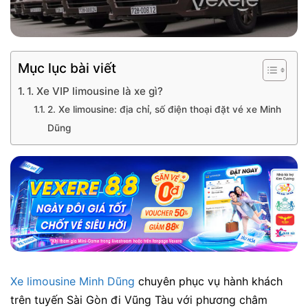
Mục lục bài viết
1. Xe VIP limousine là xe gì?
2. Xe limousine: địa chỉ, số điện thoại đặt vé xe Minh
Dũng
Xe limousine Minh Dũng
chuyê​n phụ​c vụ​ hành​ khác​h
trên tuyến Sài Gòn đi Vũng Tàu với​ phư​ơ​ng châ​m