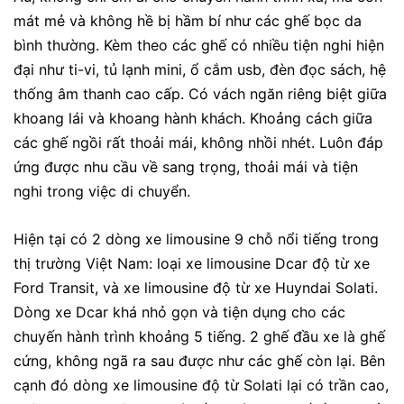
mát mẻ và không hề bị hầm bí như các ghế bọc da
bình thường. Kèm theo các ghế có nhiều tiện nghi hiện
đại như ti-vi, tủ lạnh mini, ổ cắm usb, đèn đọc sách, hệ
thống âm thanh cao cấp. Có vách ngăn riêng biệt giữa
khoang lái và khoang hành khách. Khoảng cách giữa
các ghế ngồi rất thoải mái, không nhồi nhét. Luôn đáp
ứng được nhu cầu về sang trọng, thoải mái và tiện
nghi trong việc di chuyển.
Hiện tại có 2 dòng xe limousine 9 chỗ nổi tiếng trong
thị trường Việt Nam: loại xe limousine Dcar độ từ xe
Ford Transit, và xe limousine độ từ xe Huyndai Solati.
Dòng xe Dcar khá nhỏ gọn và tiện dụng cho các
chuyến hành trình khoảng 5 tiếng. 2 ghế đầu xe là ghế
cứng, không ngã ra sau được như các ghế còn lại. Bên
cạnh đó dòng xe limousine độ từ Solati lại có trần cao,