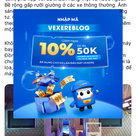
Bề rộng gấp rưỡi giường ở các xe thông thường. Ánh
sáng ấm áp cùng những tiện ích tạo không gian riêng
tư. Ghế có dây bảo hiểm, dễ dàng nâng hạ phần đầu
theo ý thích. Mỗi giường chỉ cho một khách hoặc thêm
một trẻ em nếu đi cùng bố mẹ.
Không gian bên trong mỗi giường đầy đủ như trên máy
bay từ tivi, nước uống, đồng hồ, ánh sáng tiện nghi.
Đồng hồ ngay phía trên tivi. Mỗi người tùy chọn xem
chương trình mà mình yêu thích. Phía trên đầu người là
loa, khe điều hòa và đèn tùy chỉnh. Bàn ăn nhẹ hoặc để
máy tính làm việc.