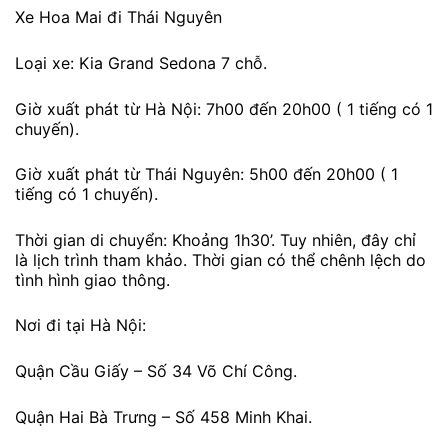
Xe Hoa Mai đi Thái Nguyên
Loại xe: Kia Grand Sedona 7 chỗ.
Giờ xuất phát từ Hà Nội: 7h00 đến 20h00 ( 1 tiếng có 1
chuyến).
Giờ xuất phát từ Thái Nguyên: 5h00 đến 20h00 ( 1
tiếng có 1 chuyến).
Thời gian di chuyển: Khoảng 1h30’. Tuy nhiên, đây chỉ
là lịch trình tham khảo. Thời gian có thể chênh lệch do
tình hình giao thông.
Nơi đi tại Hà Nội:
Quận Cầu Giấy – Số 34 Võ Chí Công.
Quận Hai Bà Trưng – Số 458 Minh Khai.