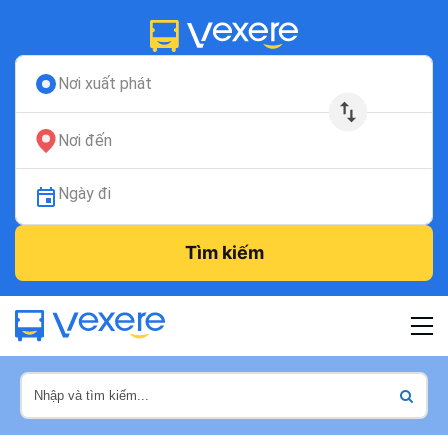
Nơi xuất phát
Nơi đến
Ngày đi
Tìm kiếm