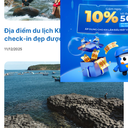
Địa điểm du lịch Khánh Vĩnh: 10 điểm
check-in đẹp được giới trẻ yêu thích
11/12/2025