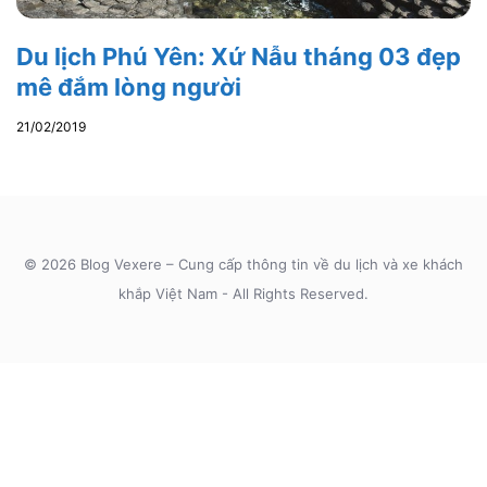
Du lịch Phú Yên: Xứ Nẫu tháng 03 đẹp
mê đắm lòng người
21/02/2019
© 2026 Blog Vexere – Cung cấp thông tin về du lịch và xe khách
khắp Việt Nam - All Rights Reserved.