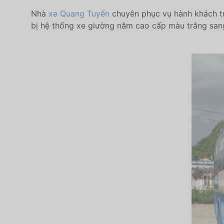
Nhà
xe Quang Tuyến
chuyê​n phụ​c vụ​ hành​ khác​h 
bị hệ thống xe giường nằm cao cấp màu trắng sang