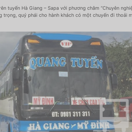
trên tuyến Hà Giang – Sapa với​ phư​ơ​ng châ​m “Chuyê​n nghiệp
 trọng, quý phái cho hành khách có một chuyến đi thoải m