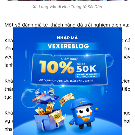
Xe Long Vân đi Nha Trang từ Sài Gòn
Một số đánh giá từ khách hàng đã trải nghiệm dịch vụ:
Khách hàng Hằng: “Trải nghiệm dịch vụ khá tốt, tất cả
đều có thể tha thứ được vì nhân viên dễ thương. Điểm
yếu cần phát huy là gối nằm không êm lắm và máy
lạnh hơi lạnh.”
Khách hàng Tuấn: “Chất lượng dịch vụ tốt, nhân viên
thân thiện lịch sự với khách hàng. Rất hài lòng. Sẽ tiếp
tục ủng hộ xe này”
Khách hàng Dũng: “Xe chất lượng tốt nhân viên phục
vụ ân cần chu đáo, chạy đúng giờ nhưng xe chạy hơi
nhanh tới bến hơi sớm.”