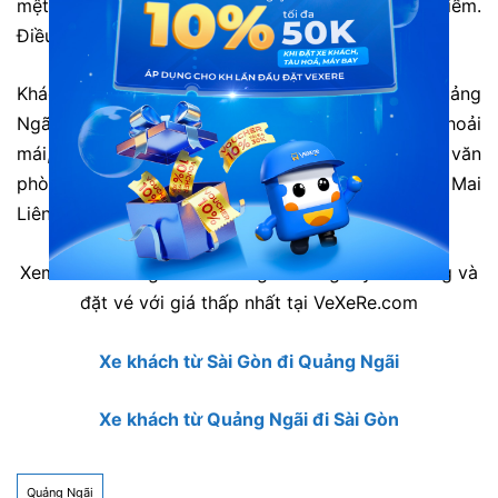
mệt. Tài xế điềm đạm chạy vừa phải hông nguy hiểm.
Điều hòa mở hơi lạnh.”
Khách hàng Thúy: “Mai Liên chạy tuyến HCM – Quảng
Ngãi xe rất chuyên nghiệp. Xe rất mới, ghế ngồi thoải
mái, chạy êm, rất đúng giờ. Lái xe và nhân viên văn
phòng rất chu đáo, nhanh nhẹn. Sẽ tiếp tục đi Mai
Liên.”
Xem thêm thông tin các hãng xe cùng tuyến đường và
đặt vé với giá thấp nhất tại VeXeRe.com
Xe khách từ Sài Gòn đi Quảng Ngãi
Xe khách từ Quảng Ngãi đi Sài Gòn
Quảng Ngãi