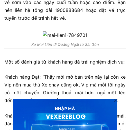
vé sớm vào các ngày cuối tuần hoặc cao điểm. Bạn
nên liên hệ tổng đài 1900888684 hoặc đặt vé trực
tuyến trước để tránh hết vé.
Xe Mai Liên đi Quảng Ngãi từ Sài Gòn
Một số đánh giá từ khách hàng đã trải nghiệm dịch vụ:
Khách hàng Đạt: “Thấy mới mở bán trên này lại còn xe
Vip nên mua thử Xe chạy cũng ok, Vip mà mỗi tội ngày
có một chuyến. Giường thoải mái hơn, ngủ một lèo
đến sáng. nói chung chất lượng ok”
Khách hàng L. Ân: “xe VIP mới giường rộng thoải mái,
đáng đồng tiền bát gạo, nằm đường dài không mỏi