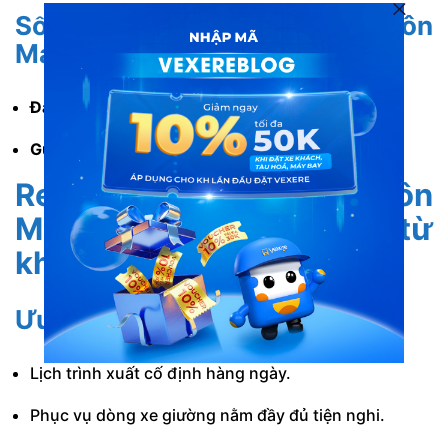
Số điện thoại xe Mai Linh đi Buôn
Ma Thuột từ Đà Nẵng
Đặt xe khách:
1900 88 86 84.
Gửi hàng:
0949 205 757 – 0941 405 757.
Review xe Mai Linh từ Buôn
Ma Thuột về Đà Nẵng
từ
khách hàng
Ưu điểm
Lịch trình xuất cố định hàng ngày.
Phục vụ dòng xe giường nằm đầy đủ tiện nghi.