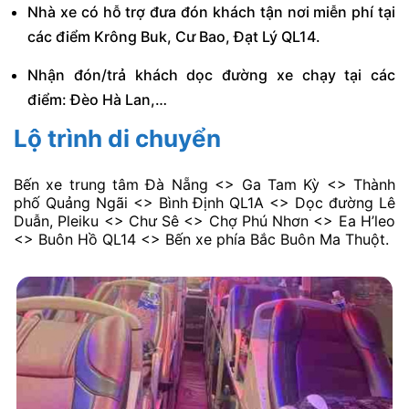
Nhà xe có hỗ trợ đưa đón khách tận nơi miễn phí tại
các điểm Krông Buk, Cư Bao, Đạt Lý QL14.
Nhận đón/trả khách dọc đường xe chạy tại các
điểm: Đèo Hà Lan,…
Lộ trình di chuyển
Bến xe trung tâm Đà Nẵng <> Ga Tam Kỳ <> Thành
phố Quảng Ngãi <> Bình Định QL1A <> Dọc đường Lê
Duẫn, Pleiku <> Chư Sê <> Chợ Phú Nhơn <> Ea H’leo
<> Buôn Hồ QL14 <> Bến xe phía Bắc Buôn Ma Thuột.