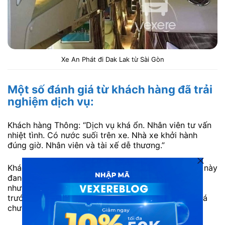
Xe An Phát đi Dak Lak từ Sài Gòn
Một số đánh giá từ khách hàng đã trải
nghiệm dịch vụ:
Khách hàng Thông: “Dịch vụ khá ổn. Nhân viên tư vấn
nhiệt tình. Có nước suối trên xe. Nhà xe khởi hành
đúng giờ. Nhân viên và tài xế dễ thương.”
Khách hàng Hằng: “Mình lên VeXeRe tìm xe thấy xe này
đang giảm giá nên đi thử luôn. Lần đầu đặt xe này
nhưng rất có thiện cảm vì nhân viên gọi xác nhận
trước và phục vụ trên xe cũng ok. Lại được giảm giá
chương trình theo tháng. Cảm ơn nhà xe nhé.”