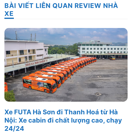
BÀI VIẾT LIÊN QUAN REVIEW NHÀ
XE
Xe FUTA Hà Sơn đi Thanh Hoá từ Hà
Nội: Xe cabin đi chất lượng cao, chạy
24/24