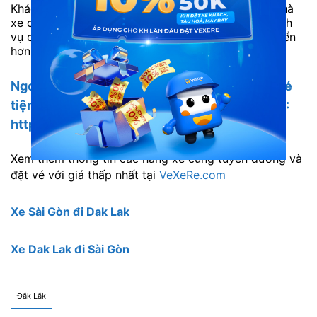
Khách hàng Tuấn: “Lần nào mình cũng đi xe này. Nhà
xe có xe đón tận nơi trong huyện và chất lượng dịch
vụ cũng rất tốt. Đánh giá ủng hộ nhà xe để phát triển
hơn trong tương lai nhé.”
Ngoài ra, hành khách có thể trải nghiệm đặt vé
tiện lợi hơn với nhiều ưu đãi trên app VEXERE:
https://vexere.page.link/blog
Xem thêm thông tin các hãng xe cùng tuyến đường và
đặt vé với giá thấp nhất tại
VeXeRe.com
Xe Sài Gòn đi Dak Lak
Xe Dak Lak đi Sài Gòn
Đắk Lắk