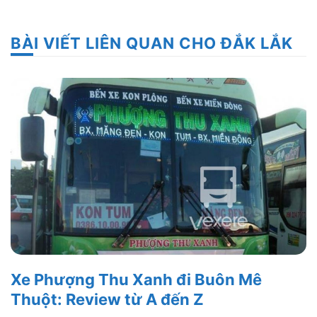
BÀI VIẾT LIÊN QUAN CHO ĐẮK LẮK
Xe Phượng Thu Xanh đi Buôn Mê
Thuột: Review từ A đến Z