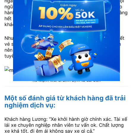
ngày. Cơ sở vật chất trên xe luôn được đảm bảo. Đội
ngũ tài xế tận tâm, mang đến hành trình an toàn cho
hành khách. Nhân viên phục vụ luôn hỗ trợ khách hàng
hết mình, chu đáo, luôn giải đáp các thắc mắc của
khách hàng tận tình.
Nhược điểm: Số lượng khách đi đông nên thường hết
vé sớm vào các ngày cuối tuần hoặc cao điểm. Bạn
nên liên hệ tổng đài 1900 888684 hoặc đặt vé trực
tuyến trước để tránh hết vé.
Xe Mạnh Mùi đi Bình Định từ Sài Gòn
Một số đánh giá từ khách hàng đã trải
nghiệm dịch vụ:
Khách hàng Lương: “Xe khởi hành giờ chính xác. Tài xế
lái xe chuyên nghiệp nhân viên tư vấn ok. Chất lượng
xe khá tốt, đi êm ái không say xe gì cả.”