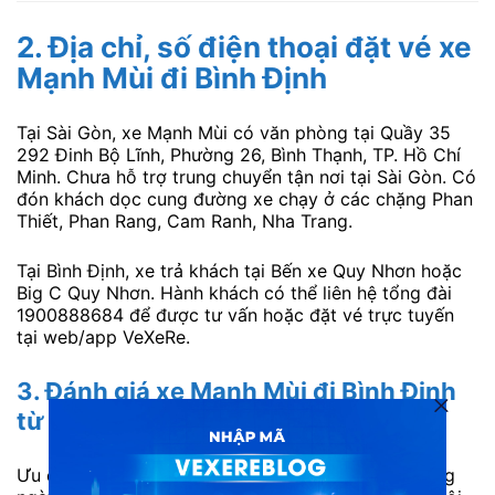
2. Địa chỉ, số điện thoại đặt vé xe
Mạnh Mùi đi Bình Định
Tại Sài Gòn, xe Mạnh Mùi có văn phòng tại Quầy 35
292 Đinh Bộ Lĩnh, Phường 26, Bình Thạnh, TP. Hồ Chí
Minh. Chưa hỗ trợ trung chuyển tận nơi tại Sài Gòn. Có
đón khách dọc cung đường xe chạy ở các chặng Phan
Thiết, Phan Rang, Cam Ranh, Nha Trang.
Tại Bình Định, xe trả khách tại Bến xe Quy Nhơn hoặc
Big C Quy Nhơn. Hành khách có thể liên hệ tổng đài
1900888684 để được tư vấn hoặc đặt vé trực tuyến
tại web/app VeXeRe.
3. Đánh giá xe Mạnh Mùi đi Bình Định
từ khách hàng
Ưu điểm: Xe xuất phát đúng khung giờ cố định hằng