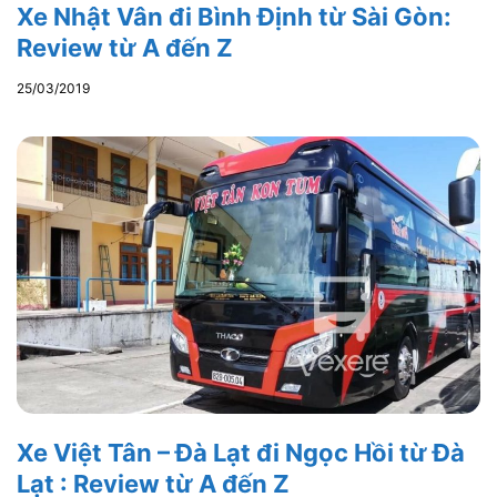
Xe Nhật Vân đi Bình Định từ Sài Gòn:
Review từ A đến Z
25/03/2019
Xe Việt Tân – Đà Lạt đi Ngọc Hồi từ Đà
Lạt : Review từ A đến Z