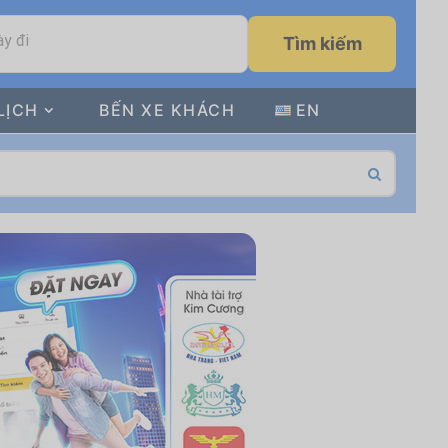
y đi
Tìm kiếm
LỊCH
BẾN XE KHÁCH
EN