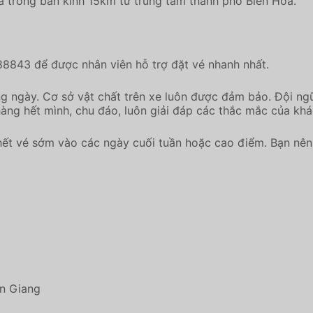
òa trong bán kính 15km từ trung tâm thành phố Biên Hòa.
88843 để được nhân viên hỗ trợ đặt vé nhanh nhất.
g ngày. Cơ sở vật chất trên xe luôn được đảm bảo. Đội ngũ
àng hết mình, chu đáo, luôn giải đáp các thắc mắc của khá
ết vé sớm vào các ngày cuối tuần hoặc cao điểm. Bạn nên 
ên Giang