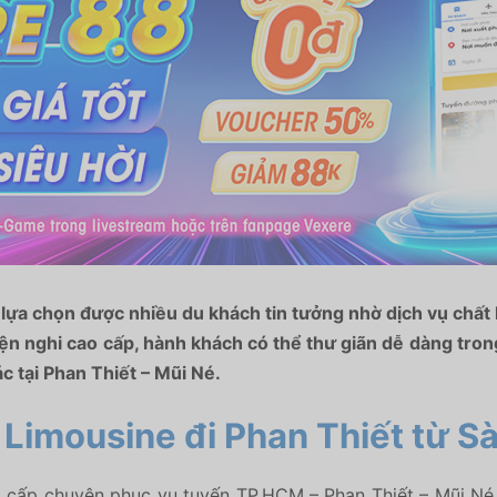
lựa chọn được nhiều du khách tin tưởng nhờ dịch vụ chất l
iện nghi cao cấp, hành khách có thể thư giãn dễ dàng tron
c tại Phan Thiết – Mũi Né.
 Limousine đi Phan Thiết từ S
 cấp chuyên phục vụ tuyến TP.HCM – Phan Thiết – Mũi Né. 