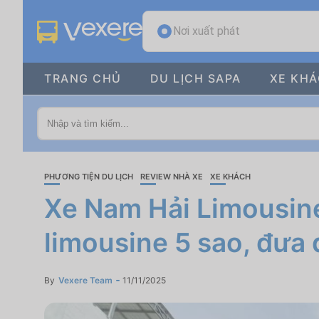
Nơi xuất phát
TRANG CHỦ
DU LỊCH SAPA
XE KH
PHƯƠNG TIỆN DU LỊCH
REVIEW NHÀ XE
XE KHÁCH
Xe Nam Hải Limousine 
limousine 5 sao, đưa 
By
Vexere Team
11/11/2025