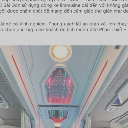
 Sài Gòn sử dụng dòng xe limousine cải tiến với không gia
ngồi được chăm chút để mang đến cảm giác thư giãn như đa
ài xế có kinh nghiệm. Phong cách lái an toàn và lịch chạy 
 lựa chọn phù hợp cho khách du lịch muốn đến Phan Thiết –