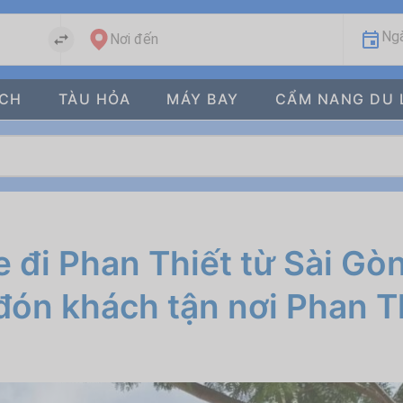
Ngà
Nơi đến
ÁCH
TÀU HỎA
MÁY BAY
CẨM NANG DU 
đi Phan Thiết từ Sài Gòn
đón khách tận nơi Phan T