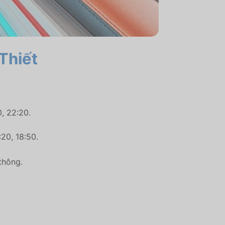
Thiết
0, 22:20.
:20,
18:50.
 thông.