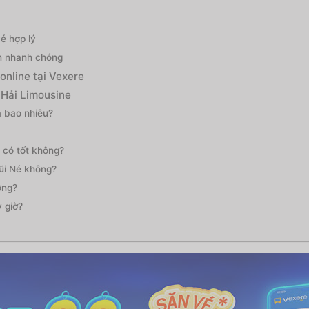
é hợp lý
ển nhanh chóng
online tại Vexere
 Hải Limousine
á bao nhiêu?
 có tốt không?
Mũi Né không?
ông?
 giờ?