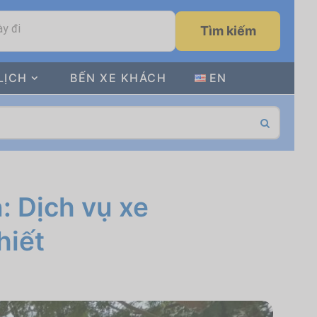
y đi
Tìm kiếm
LỊCH
BẾN XE KHÁCH
EN
: Dịch vụ xe
hiết