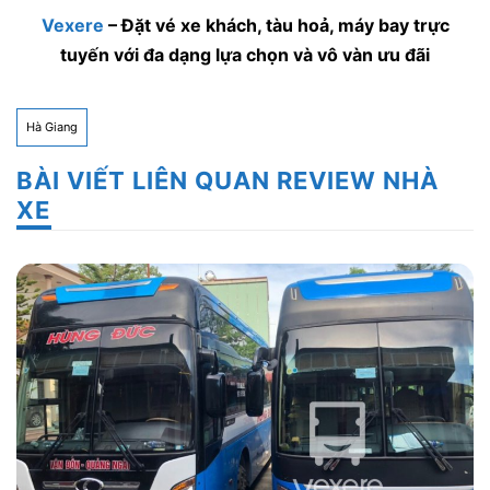
Vexere
– Đặt vé xe khách, tàu hoả, máy bay trực
tuyến với đa dạng lựa chọn và vô vàn ưu đãi
Hà Giang
BÀI VIẾT LIÊN QUAN REVIEW NHÀ
XE