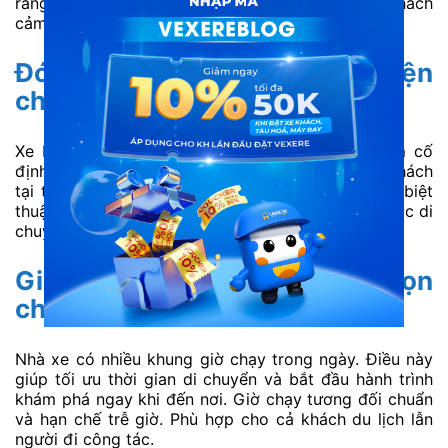
ràng. Trên xe, tài xế lái cẩn thận, đảm bảo hành khách
cảm thấy an toàn.
Đón trả linh hoạt – Thuận tiện
cho du khách
Xe Ngọc Cường hỗ trợ đón trả tại một số điểm cố
định như văn phòng tại khu vực Mỹ Đình và trả khách
tại trung tâm thành phố Hà Giang. Điều này đặc biệt
thuận lợi cho những ai đi du lịch tự túc hoặc tiếp tục di
chuyển đến Đồng Văn, Mèo Vạc.
Giờ chạy hợp lý – Nhiều lựa chọn
chuyến
Nhà xe có nhiều khung giờ chạy trong ngày. Điều này
giúp tối ưu thời gian di chuyển và bắt đầu hành trình
khám phá ngay khi đến nơi. Giờ chạy tương đối chuẩn
và hạn chế trễ giờ. Phù hợp cho cả khách du lịch lẫn
người đi công tác.