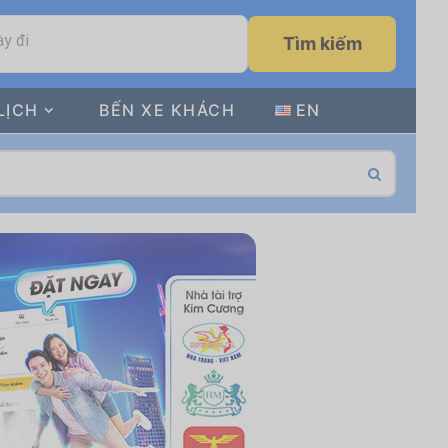
y đi
Tìm kiếm
LỊCH
BẾN XE KHÁCH
EN