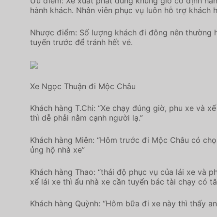
Ưu điểm: Xe xuất phát đúng khung giờ cố định hằn
hành khách. Nhân viên phục vụ luôn hỗ trợ khách h
Nhược điểm: Số lượng khách đi đông nên thường hế
tuyến trước để tránh hết vé.
Xe Ngọc Thuận đi Mộc Châu
Khách hàng T.Chi: “Xe chạy đúng giờ, phu xe và xế 
thì dễ phải nằm cạnh người lạ.”
Khách hàng Miên: “Hôm trước đi Mộc Châu có chọn nh
ủng hộ nhà xe”
Khách hàng Thao: “thái độ phục vụ của lái xe và p
xế lái xe thì ẩu nhà xe cần tuyển bác tài chạy có
Khách hàng Quỳnh: “Hôm bữa đi xe này thì thấy an t