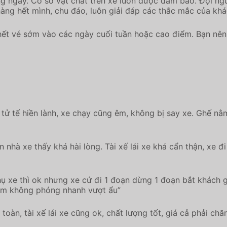
g ngày. Cơ sở vật chất trên xe luôn được đảm bảo. Đội ngũ
àng hết mình, chu đáo, luôn giải đáp các thắc mắc của khá
t vé sớm vào các ngày cuối tuần hoặc cao điểm. Bạn nên 
tử tế hiền lành, xe chạy cũng êm, không bị say xe. Ghế nằm
à xe thấy khá hài lòng. Tài xế lái xe khá cẩn thận, xe đi 
hụ xe thì ok nhưng xe cứ đi 1 đoạn dừng 1 đoạn bắt khách 
 tâm không phóng nhanh vượt ẩu”
oàn, tài xế lái xe cũng ok, chất lượng tốt, giá cả phải chă