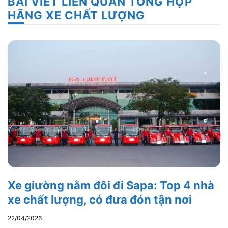
BÀI VIẾT LIÊN QUAN TỔNG HỢP
HÃNG XE CHẤT LƯỢNG
Xe giường nằm đôi đi Sapa: Top 4 nhà
xe chất lượng, có đưa đón tận nơi
22/04/2026