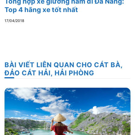
Tổng hợp xe giường nằm đi Đà Nẵng:
Top 4 hãng xe tốt nhất
17/04/2018
BÀI VIẾT LIÊN QUAN CHO CÁT BÀ,
ĐẢO CÁT HẢI, HẢI PHÒNG