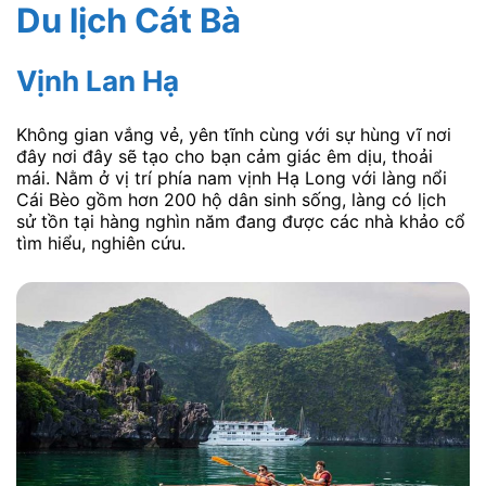
Du lịch Cát Bà
Vịnh Lan Hạ
Không gian vắng vẻ, yên tĩnh cùng với sự hùng vĩ nơi
đây nơi đây sẽ tạo cho bạn cảm giác êm dịu, thoải
mái. Nằm ở vị trí phía nam vịnh Hạ Long với làng nổi
Cái Bèo gồm hơn 200 hộ dân sinh sống, làng có lịch
sử tồn tại hàng nghìn năm đang được các nhà khảo cổ
tìm hiểu, nghiên cứu.