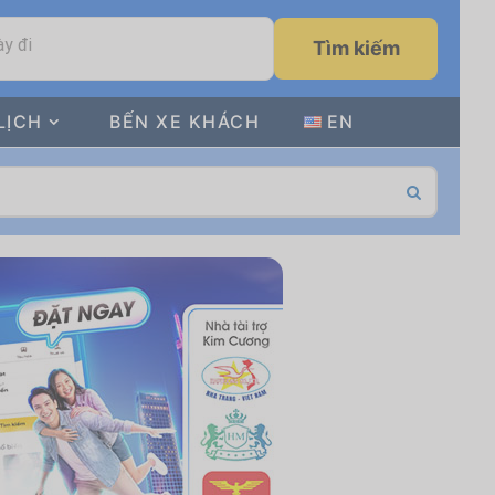
y đi
Tìm kiếm
LỊCH
BẾN XE KHÁCH
EN