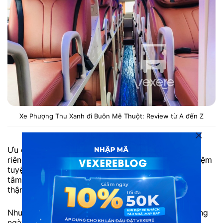
Xe Phượng Thu Xanh đi Buôn Mê Thuột: Review từ A đến Z
Ưu điểm: Xe phòng riêng limousine cao cấp, ít chỗ,
riêng tư. Tiện ích đầy đủ, hiện đại mang lại trải nghiệm
tuyệt vời như nghỉ ngơi ở nhà. Nhân viên luôn quan
tâm tới cảm nhận của hành khách. Tài xế lái xe cẩn
thận, an toàn.
Nhược điểm: Số lượng vé thường hết sớm vào những
ngày cao điểm. Bạn nên liên hệ tổng đài 1900 7070