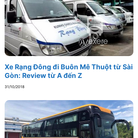
Xe Rạng Đông đi Buôn Mê Thuột từ Sài
Gòn: Review từ A đến Z
31/10/2018