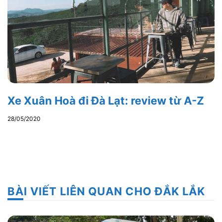
Xe Xuân Hoà đi Đà Lạt: review từ A-Z
28/05/2020
BÀI VIẾT LIÊN QUAN CHO ĐẮK LẮK