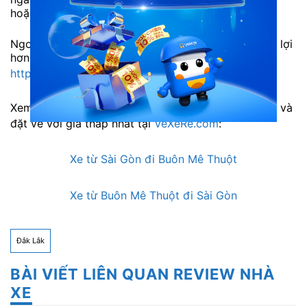
hoặc đặt vé trực tuyến trước để tránh hết vé.
Ngoài ra, hành khách có thể trải nghiệm đặt vé tiện lợi
hơn với nhiều ưu đãi trên app VEXERE:
https://vexere.page.link/blog
Xem thêm thông tin các hãng xe cùng tuyến đường và
đặt vé với giá thấp nhất tại
VeXeRe.com
:
Xe từ Sài Gòn đi Buôn Mê Thuột
Xe từ Buôn Mê Thuột đi Sài Gòn
Đắk Lắk
BÀI VIẾT LIÊN QUAN REVIEW NHÀ
XE