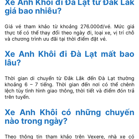
Lợi ích khi đặt vé qua Vexere
Đặt vé qua Vexere giúp hành khách dễ theo dõi lịch
chạy và tình trạng chỗ trống theo từng ngày. Thông tin
về điểm đón tại Đắk Lắk, điểm trả tại Đà Lạt, giá vé và
loại xe cũng được hiển thị rõ để bạn cân nhắc trước
khi thanh toán.
Ngoài ra, hình thức đặt vé online phù hợp với khách du
lịch Đà Lạt, người đi công tác hoặc hành khách cần
đặt vé cho người thân. Bạn có thể chủ động kiểm tra
thông tin chuyến đi ngay trên điện thoại, hạn chế mất
thời gian mua vé trực tiếp tại bến.
Câu hỏi thường gặp về xe
Anh Khôi đi Đà Lạt từ Đắk
Lắk