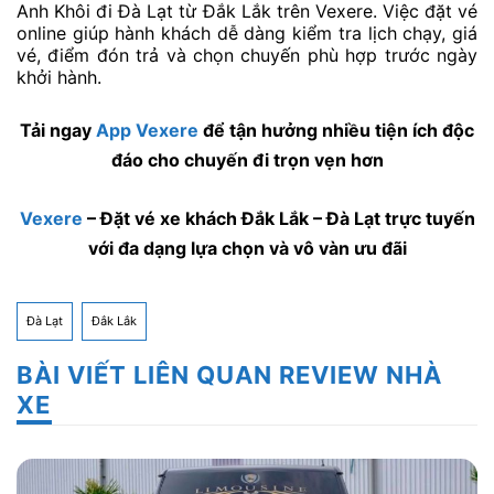
Hiệp Thạnh và Bến xe liên tỉnh Đà Lạt. Hành khách nên
chọn điểm xuống thuận tiện với nơi lưu trú hoặc lịch
trình cá nhân.
Có nên đặt vé xe Anh Khôi đi Đà
Lạt trước không?
Có. Nếu đi vào cuối tuần, lễ Tết hoặc mùa du lịch Đà
Lạt, bạn nên đặt vé trước để dễ chọn giờ chạy, vị trí
chỗ và điểm đón trả phù hợp.
Lời kết
Với lộ trình kết nối Đắk Lắk và Đà Lạt, nhà xe Anh Khôi
là lựa chọn đáng cân nhắc cho hành khách muốn di
chuyển giữa hai tỉnh Tây Nguyên bằng xe khách. Tuyến
xe có thời gian di chuyển vừa phải, nhiều điểm đón trả
dọc đường và phù hợp với cả khách du lịch, người đi
công tác, sinh viên hoặc người dân địa phương.