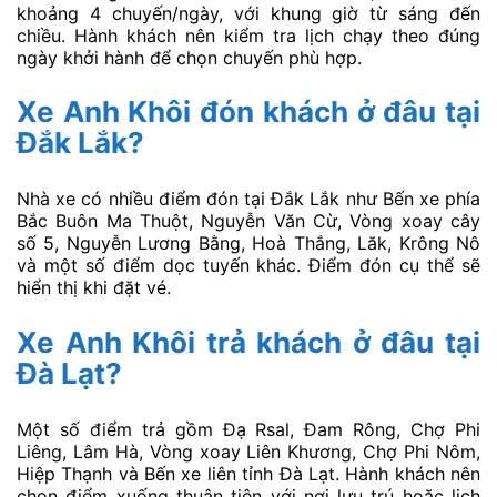
Xe Anh Khôi đi Đà Lạt từ Đắk Lắk
giá bao nhiêu?
Giá vé tham khảo từ khoảng 276.000đ/vé. Mức giá
thực tế có thể thay đổi theo ngày đi, loại xe, vị trí chỗ
và chương trình ưu đãi tại thời điểm đặt vé.
Xe Anh Khôi đi Đà Lạt mất bao
lâu?
Thời gian di chuyển từ Đắk Lắk đến Đà Lạt thường
khoảng 6 – 7 tiếng. Thời gian đến nơi có thể chênh
lệch tùy tình hình giao thông, thời tiết và điểm đón trả
trên tuyến.
Xe Anh Khôi có những chuyến
nào trong ngày?