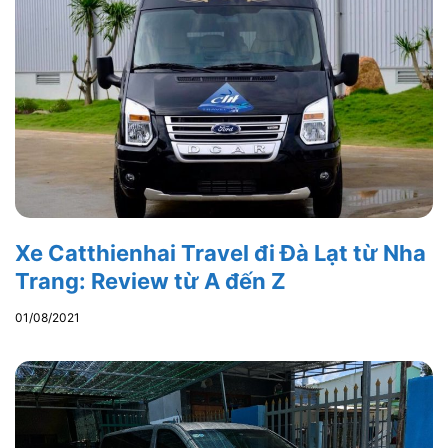
Để chủ động hơn cho chuyến đi, bạn có thể đặt vé xe
Anh Khôi đi Đà Lạt từ Đắk Lắk trên Vexere. Việc đặt vé
online giúp hành khách dễ dàng kiểm tra lịch chạy, giá
vé, điểm đón trả và chọn chuyến phù hợp trước ngày
khởi hành.
Tải ngay
App Vexere
để tận hưởng nhiều tiện ích độc
đáo cho chuyến đi trọn vẹn hơn
Vexere
– Đặt vé xe khách Đắk Lắk – Đà Lạt trực tuyến
với đa dạng lựa chọn và vô vàn ưu đãi
Đà Lạt
Đắk Lắk
BÀI VIẾT LIÊN QUAN REVIEW NHÀ
XE