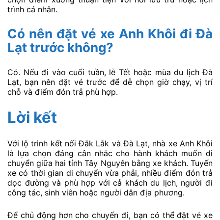
Theo thông tin tham khảo trên Vexere, nhà xe có
khoảng 4 chuyến/ngày, với khung giờ từ sáng đến
chiều. Hành khách nên kiểm tra lịch chạy theo đúng
ngày khởi hành để chọn chuyến phù hợp.
Xe Anh Khôi đón khách ở đâu tại
Đắk Lắk?
Nhà xe có nhiều điểm đón tại Đắk Lắk như Bến xe phía
Bắc Buôn Ma Thuột, Nguyễn Văn Cừ, Vòng xoay cây
số 5, Nguyễn Lương Bằng, Hoà Thắng, Lăk, Krông Nô
và một số điểm dọc tuyến khác. Điểm đón cụ thể sẽ
hiển thị khi đặt vé.
Xe Anh Khôi trả khách ở đâu tại
Đà Lạt?
Một số điểm trả gồm Đạ Rsal, Đam Rông, Chợ Phi
Liêng, Lâm Hà, Vòng xoay Liên Khương, Chợ Phi Nôm,