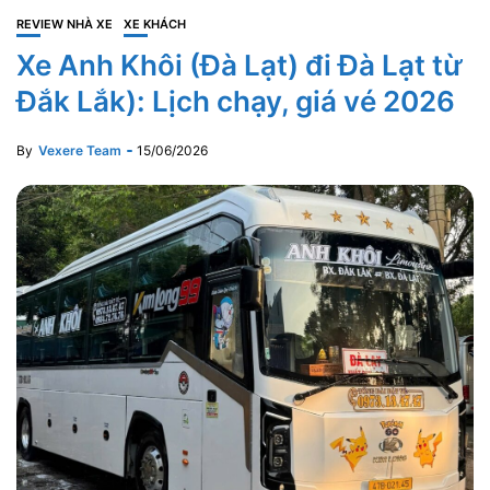
REVIEW NHÀ XE
XE KHÁCH
Xe Anh Khôi (Đà Lạt) đi Đà Lạt từ
Đắk Lắk): Lịch chạy, giá vé 2026
By
Vexere Team
15/06/2026