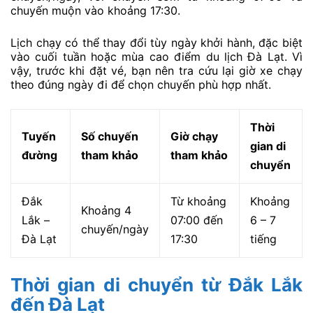
chuyến muộn vào khoảng 17:30.
Lịch chạy có thể thay đổi tùy ngày khởi hành, đặc biệt
vào cuối tuần hoặc mùa cao điểm du lịch Đà Lạt. Vì
vậy, trước khi đặt vé, bạn nên tra cứu lại giờ xe chạy
theo đúng ngày đi để chọn chuyến phù hợp nhất.
Thời
Tuyến
Số chuyến
Giờ chạy
gian di
đường
tham khảo
tham khảo
chuyển
Đắk
Từ khoảng
Khoảng
Khoảng 4
Lắk –
07:00 đến
6 – 7
chuyến/ngày
Đà Lạt
17:30
tiếng
Thời gian di chuyển từ Đắk Lắk
đến Đà Lạt