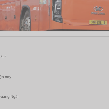
đâu?
iện nay
Quảng Ngãi