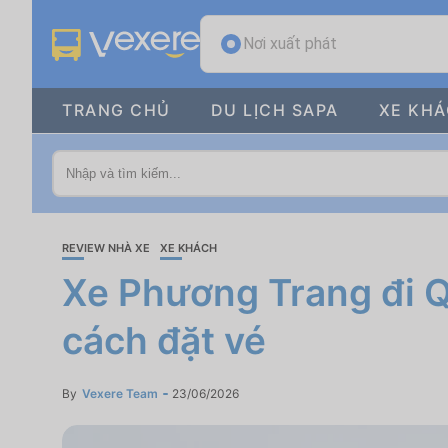
Nơi xuất phát
TRANG CHỦ
DU LỊCH SAPA
XE KH
REVIEW NHÀ XE
XE KHÁCH
Xe Phương Trang đi Qu
cách đặt vé
By
Vexere Team
23/06/2026