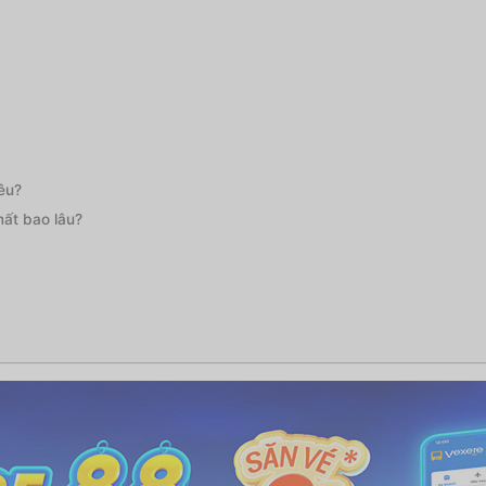
êu?
ất bao lâu?