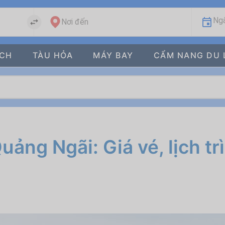
Ngà
Nơi đến
ÁCH
TÀU HỎA
MÁY BAY
CẨM NANG DU 
ảng Ngãi: Giá vé, lịch tr