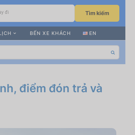
y đi
Tìm kiếm
LỊCH
BẾN XE KHÁCH
EN
ình, điểm đón trả và