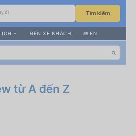
y đi
Tìm kiếm
LỊCH
BẾN XE KHÁCH
EN
w từ A đến Z