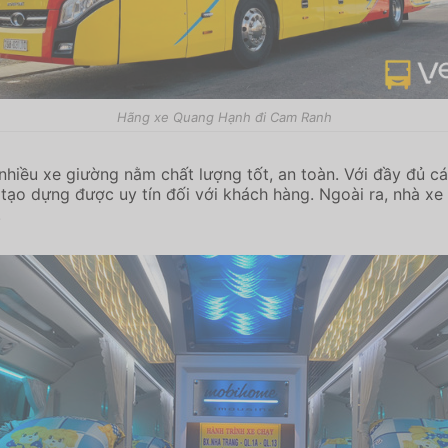
Hãng xe Quang Hạnh đi Cam Ranh
u xe giường nằm chất lượng tốt, an toàn. Với đầy đủ các t
tạo dựng được uy tín đối với khách hàng. Ngoài ra, nhà x
.