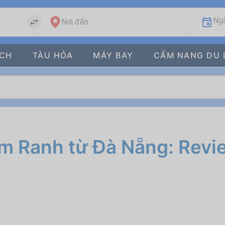
Ngà
Nơi đến
ÁCH
TÀU HỎA
MÁY BAY
CẨM NANG DU 
m Ranh từ Đà Nẵng: Revie