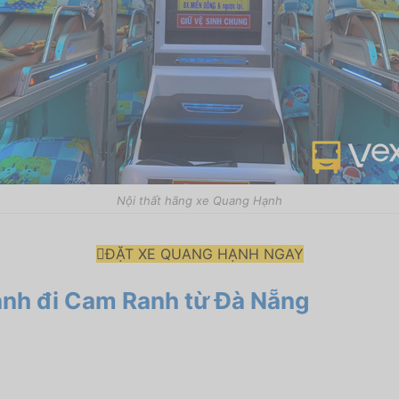
Nội thất hãng xe Quang Hạnh
ĐẶT XE QUANG HẠNH NGAY
ạnh đi Cam Ranh từ Đà Nẵng