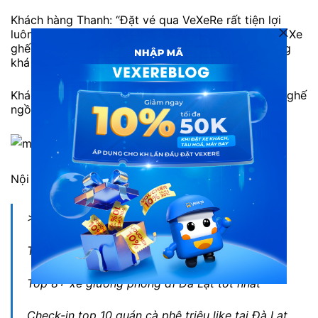
Khách hàng Thanh: “Đặt vé qua VeXeRe rất tiện lợi
luôn. Mình tới chỉ cần đưa mã vé là lên xe được rồi. Xe
ghế ngồi nên phù hợp giá tiền lắm. Tài xế chạy cũng
khá êm.”
Khách hàng T. Vy: “Tài xế vui vẻ, chạy cẩn thận. Xe ghế
ngồi rất phù hợp với giá tiền.”
Nội thất xe Quỳnh Như
> Xem thêm:
Tổng hợp xe đi Đà Lạt từ Sài Gòn
Top 8+ xe giường phòng đi Đà Lạt tốt nhất
Check-in top 10 quán cà phê triệu like tại Đà Lạt