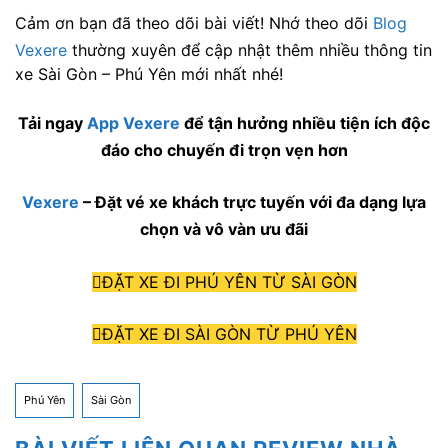
Cảm ơn bạn đã theo dõi bài viết! Nhớ theo dõi
Blog
Vexere
thường xuyên để cập nhật thêm nhiều thông tin
xe Sài Gòn – Phú Yên mới nhất nhé!
Tải ngay
App Vexere
để tận hưởng nhiều tiện ích độc
đáo cho chuyến đi trọn vẹn hơn
Vexere
– Đặt vé xe khách trực tuyến với đa dạng lựa
chọn và vô vàn ưu đãi
ĐẶT XE ĐI PHÚ YÊN TỪ SÀI GÒN
ĐẶT XE ĐI SÀI GÒN TỪ PHÚ YÊN
Phú Yên
Sài Gòn