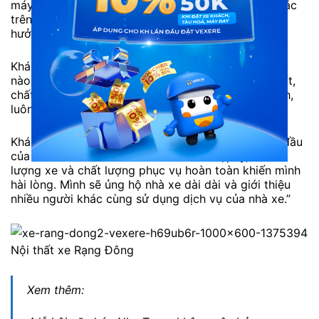
máy lạnh, wifi mạnh, không có mùi. Các tiện ích khác
trên xe rất đầy đủ và có thể giúp hành khách tận
hưởng cảm giác như ở nhà.”
Khách hàng H.Hoa: “Mình đi xe này nhiều lần và lần
nào cũng hoàn toàn hài lòng. Chất lượng dịch vụ tốt,
chất lượng xe an toàn, hiện đại. Nhân viên nhiệt tình,
luôn sẵn sàng giúp đỡ hành khách bất cứ khi nào.”
Khách hàng K.Ly: “Xe Rạng Đông là lựa chọn hàng đầu
của mình mỗi lần đi xe khách. Giá vé hợp lý, chất
lượng xe và chất lượng phục vụ hoàn toàn khiến mình
hài lòng. Mình sẽ ủng hộ nhà xe dài dài và giới thiệu
nhiều người khác cùng sử dụng dịch vụ của nhà xe.”
Nội thất xe Rạng Đông
Xem thêm: