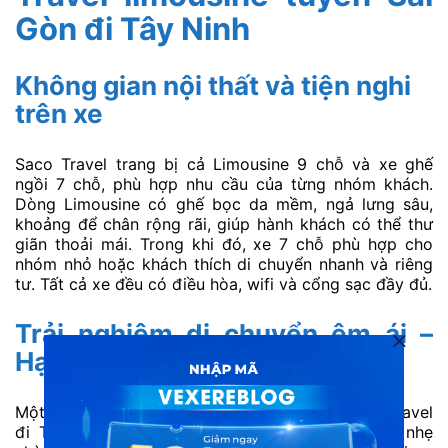
Gòn đi Tây Ninh
Không gian nội thất và tiện nghi
trên xe
Saco Travel trang bị cả Limousine 9 chỗ và xe ghế
ngồi 7 chỗ, phù hợp nhu cầu của từng nhóm khách.
Dòng Limousine có ghế bọc da mềm, ngả lưng sâu,
khoảng để chân rộng rãi, giúp hành khách có thể thư
giãn thoải mái. Trong khi đó, xe 7 chỗ phù hợp cho
nhóm nhỏ hoặc khách thích di chuyển nhanh và riêng
tư. Tất cả xe đều có điều hòa, wifi và cổng sạc đầy đủ.
Trải nghiệm di chuyển êm ái –
Hạn chế say xe
Một trong những ưu điểm nổi bật của xe Saco Travel
đi Tây Ninh từ Sài Gòn là cảm giác di chuyển nhẹ