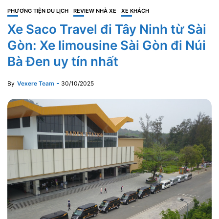
PHƯƠNG TIỆN DU LỊCH
REVIEW NHÀ XE
XE KHÁCH
Xe Saco Travel đi Tây Ninh từ Sài
Gòn: Xe limousine Sài Gòn đi Núi
Bà Đen uy tín nhất
By
Vexere Team
30/10/2025