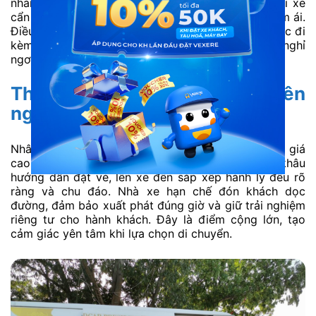
nhàng, không bị sóc hay rung lắc nhiều. Tài xế lái xe
cẩn thận, giữ tốc độ ổn định và xử lý tình huống êm ái.
Điều này đặc biệt phù hợp với người dễ say xe hoặc đi
kèm trẻ nhỏ, người lớn tuổi. Hành khách có thể nghỉ
ngơi thoải mái suốt chặng đường hơn 2 giờ.
Thái độ phục vụ và sự chuyên
nghiệp
Nhân viên và tài xế Saco Travel thường được đánh giá
cao về thái độ niềm nở và hỗ trợ tận tình. Từ khâu
hướng dẫn đặt vé, lên xe đến sắp xếp hành lý đều rõ
ràng và chu đáo. Nhà xe hạn chế đón khách dọc
đường, đảm bảo xuất phát đúng giờ và giữ trải nghiệm
riêng tư cho hành khách. Đây là điểm cộng lớn, tạo
cảm giác yên tâm khi lựa chọn di chuyển.