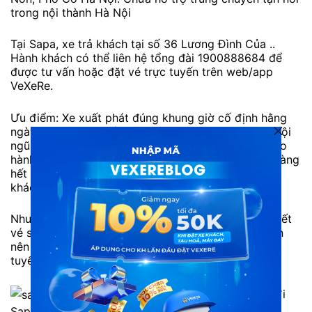
trong nội thành Hà Nội
Tại Sapa, xe trả khách tại số 36 Lương Đình Của ..
Hành khách có thể liên hệ tổng đài 1900888684 để
được tư vấn hoặc đặt vé trực tuyến trên web/app
VeXeRe.
Ưu điểm: Xe xuất phát đúng khung giờ cố định hằng
ngày. Cơ sở vật chất trên xe luôn được đảm bảo. Đội
ngũ tài xế tận tâm, mang đến hành trình an toàn cho
hành khách. Nhân viên phục vụ luôn hỗ trợ khách hàng
hết mình, chu đáo, luôn giải đáp các thắc mắc của
khách hàng tận tình.
Nhược điểm: Số lượng khách đi đông nên thường hết
vé sớm vào các ngày cuối tuần hoặc cao điểm. Bạn
nên liên hệ tổng đài 1900888684 hoặc đặt vé trực
tuyến trước để tránh hết vé.
Xe Sapa Global Bus đi
Sapa từ Hà Nội