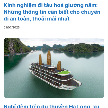
Kinh nghiệm đi tàu hoả giường nằm:
Những thông tin cần biết cho chuyến
đi an toàn, thoải mái nhất
01/07/2025
Nghỉ đêm trên du thuyền Hạ Long: xu