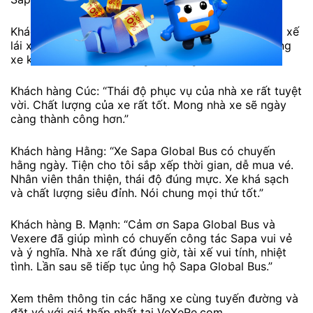
Khách hàng Lương: “Xe khởi hành giờ chính xác. Tài xế
lái xe chuyên nghiệp nhân viên tư vấn ok. Chất lượng
xe khá tốt, đi êm ái không say xe gì cả.”
Khách hàng Cúc: “Thái độ phục vụ của nhà xe rất tuyệt
vời. Chất lượng của xe rất tốt. Mong nhà xe sẽ ngày
càng thành công hơn.”
Khách hàng Hằng: “Xe Sapa Global Bus có chuyến
hằng ngày. Tiện cho tôi sắp xếp thời gian, dễ mua vé.
Nhân viên thân thiện, thái độ đúng mực. Xe khá sạch
và chất lượng siêu đỉnh. Nói chung mọi thứ tốt.”
Khách hàng B. Mạnh: “Cảm ơn Sapa Global Bus và
Vexere đã giúp mình có chuyến công tác Sapa vui vẻ
và ý nghĩa. Nhà xe rất đúng giờ, tài xế vui tính, nhiệt
tình. Lần sau sẽ tiếp tục ủng hộ Sapa Global Bus.”
Xem thêm thông tin các hãng xe cùng tuyến đường và
đặt vé với giá thấp nhất tại VeXeRe.com