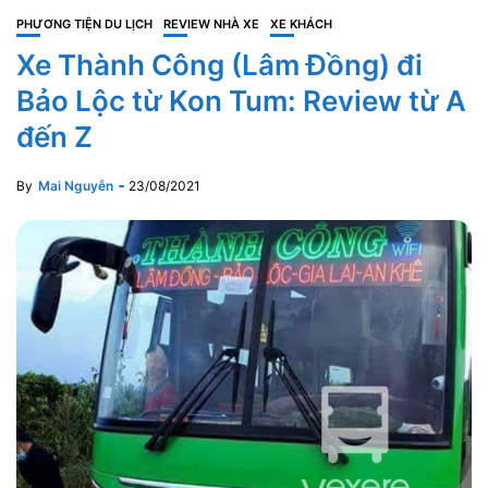
PHƯƠNG TIỆN DU LỊCH
REVIEW NHÀ XE
XE KHÁCH
Xe Thành Công (Lâm Đồng) đi
Bảo Lộc từ Kon Tum: Review từ A
đến Z
By
Mai Nguyễn
23/08/2021