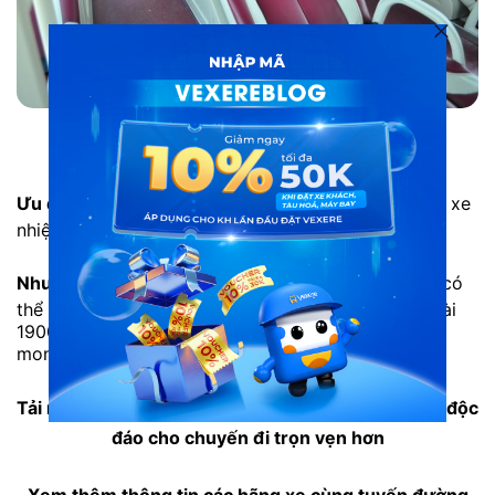
Nội thất xe Thành Công (Lâm Đồng)
Ưu điểm
: Xe chất lượng tốt, chạy êm, tài xế và phụ xe
nhiệt tình.
Nhược điểm
: Do nhu cầu di chuyển nên đôi khi xe có
thể đón trễ hơn giờ dự kiến. Bạn nên liên hệ tổng đài
1900 888684 để được hỗ trợ nếu có vấn đề không
mong muốn xảy ra.
Tải ngay
App VeXeRe
để tận hưởng nhiều tiện ích độc
đáo cho chuyến đi trọn vẹn hơn