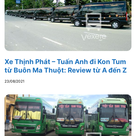
Xe Thịnh Phát – Tuấn Anh đi Kon Tum
từ Buôn Ma Thuột: Review từ A đến Z
23/08/2021